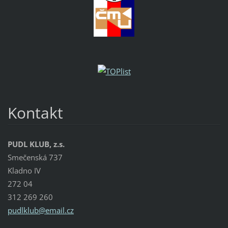
Kontakt
PUDL KLUB, z.s.
Smečenská 737
Kladno IV
272 04
312 269 260
pudlklub
@email.c
z