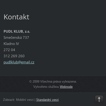
Kontakt
PUDL KLUB, z.s.
Smečenská 737
Kladno IV
272 04
312 269 260
pudlklub
@email.c
z
© 2009 Všechna práva vyhrazena.
Vytvořeno službou
Webnode
Zobrazit:
Mobilní verzi
|
Standardní verzi