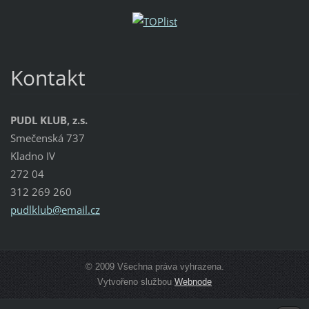
Kontakt
PUDL KLUB, z.s.
Smečenská 737
Kladno IV
272 04
312 269 260
pudlklub
@email.c
z
© 2009 Všechna práva vyhrazena.
Vytvořeno službou
Webnode