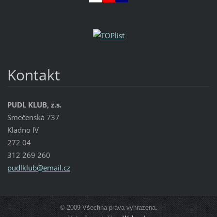
Kontakt
PUDL KLUB, z.s.
Smečenská 737
Kladno IV
272 04
312 269 260
pudlklub
@email.c
z
© 2009 Všechna práva vyhrazena.