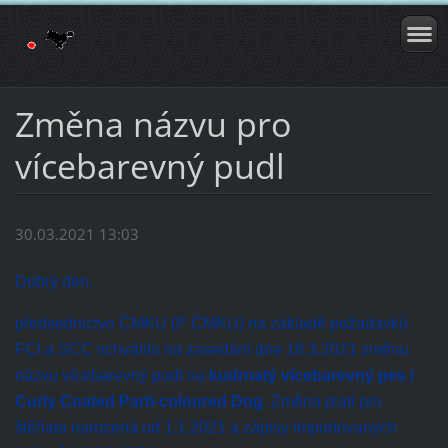
Změna názvu pro
vícebarevný pudl
30.03.2021 13:03
Dobrý den,
předsednictvo ČMKU (P ČMKU) na základě požadavků
FCI a SCC schválilo na zasedání dne 18.3.2021 změnu
názvu vícebarevný pudl na
kudrnatý vícebarevný pes /
Curly Coated Parti-coloured Dog
. Změna platí pro
štěňata narozená od 1.1.2021 a zápisy importovaných