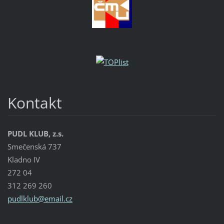
Kontakt
PUDL KLUB, z.s.
Smečenská 737
Kladno IV
272 04
312 269 260
pudlklub
@email.c
z