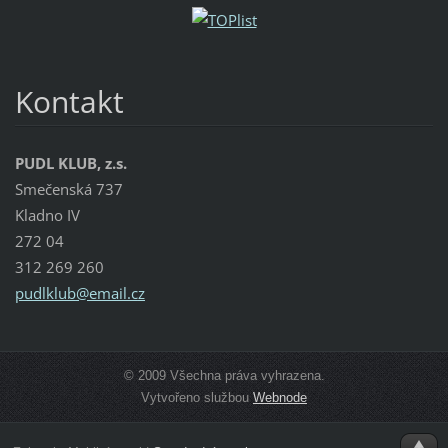
Kontakt
PUDL KLUB, z.s.
Smečenská 737
Kladno IV
272 04
312 269 260
pudlklub
@email.c
z
© 2009 Všechna práva vyhrazena.
Vytvořeno službou
Webnode