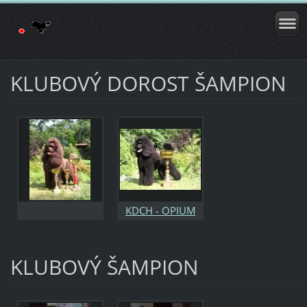
KLUBOVÝ DOROST ŠAMPION
KDCH - OPIUM
NOIR z
Altheyrosei - maj.
KLUBOVÝ ŠAMPION
M. Tesařová.jpg