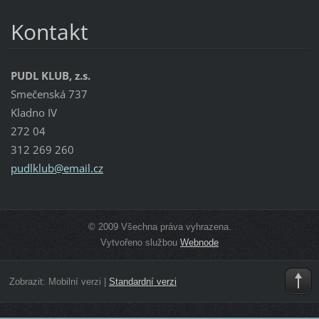
Kontakt
PUDL KLUB, z.s.
Smečenská 737
Kladno IV
272 04
312 269 260
pudlklub
@email.c
z
© 2009 Všechna práva vyhrazena.
Vytvořeno službou
Webnode
Zobrazit:
Mobilní verzi
|
Standardní verzi