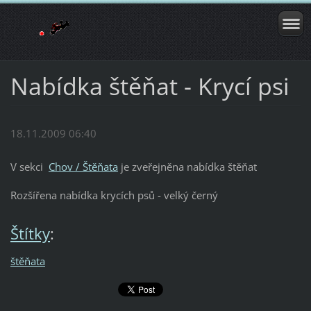
Nabídka štěňat - Krycí psi
18.11.2009 06:40
V sekci
Chov / Štěňata
je zveřejněna nabídka štěňat
Rozšířena nabídka krycích psů - velký černý
Štítky
:
štěňata