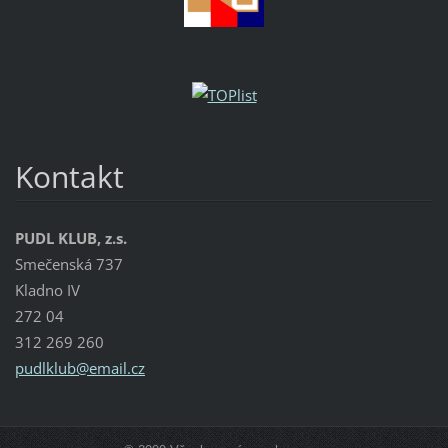
Kontakt
PUDL KLUB, z.s.
Smečenská 737
Kladno IV
272 04
312 269 260
pudlklub
@email.c
z