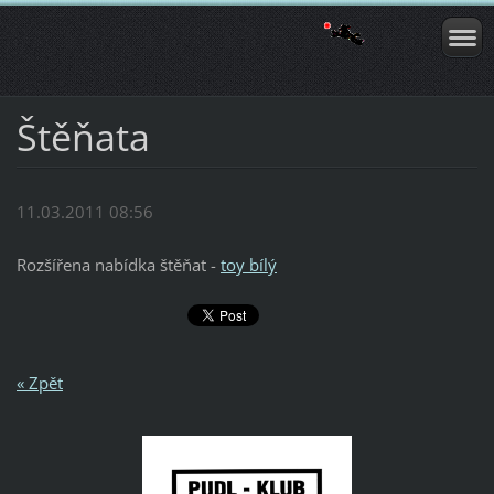
Štěňata
11.03.2011 08:56
Rozšířena nabídka štěňat -
toy bílý
« Zpět