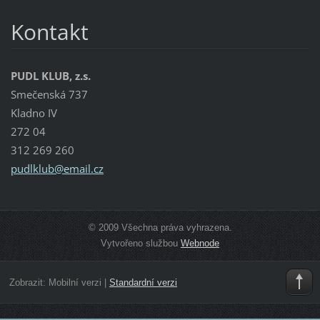
Kontakt
PUDL KLUB, z.s.
Smečenská 737
Kladno IV
272 04
312 269 260
pudlklub
@email.c
z
© 2009 Všechna práva vyhrazena.
Vytvořeno službou
Webnode
Zobrazit:
Mobilní verzi
|
Standardní verzi