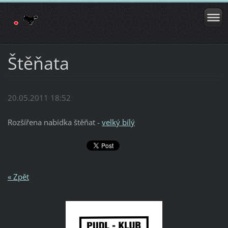
Štěňata
20.05.2011 18:52
Rozšířena nabídka štěňat -
velký bílý
« Zpět