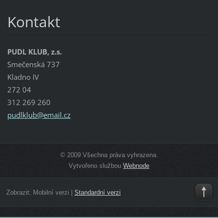
Kontakt
PUDL KLUB, z.s.
Smečenská 737
Kladno IV
272 04
312 269 260
pudlklub
@email.c
z
© 2009 Všechna práva vyhrazena.
Vytvořeno službou
Webnode
Zobrazit:
Mobilní verzi
|
Standardní verzi