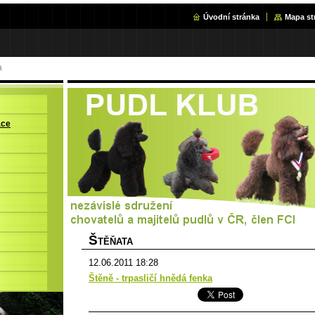
Úvodní stránka
Mapa st
a
ace
Š
TĚŇATA
12.06.2011 18:28
Štěně - trpasličí hnědá fenka