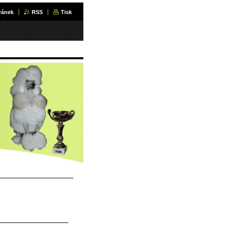
ránek
RSS
Tisk