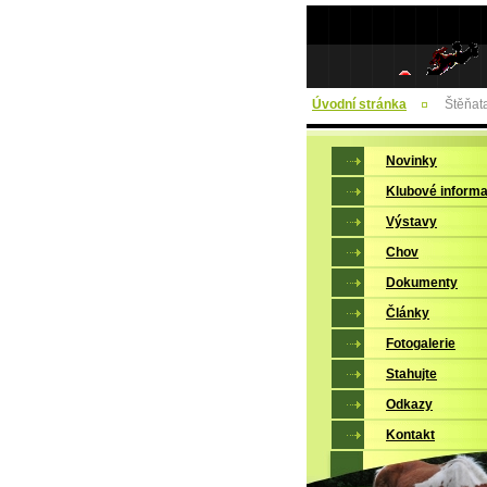
Úvodní stránka
Štěňat
Novinky
Klubové inform
Výstavy
Chov
Dokumenty
Články
Fotogalerie
Stahujte
Odkazy
Kontakt