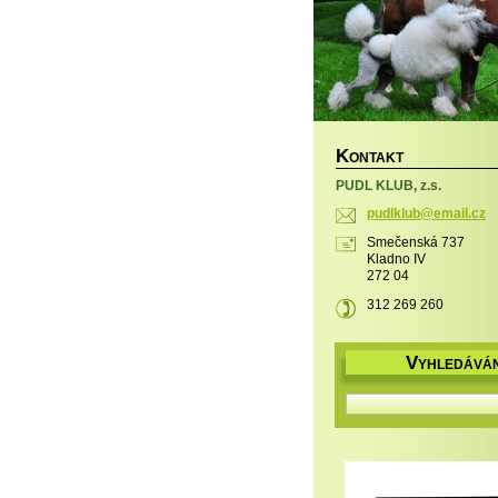
K
ONTAKT
PUDL KLUB, z.s.
pudlklub
@email.c
z
Smečenská 737
Kladno IV
272 04
312 269 260
V
YHLEDÁVÁN