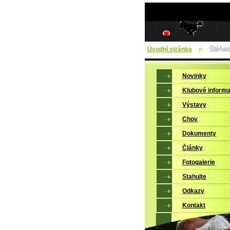
Úvodní stránka
Štěňat
Novinky
Klubové inform
Výstavy
Chov
Dokumenty
Články
Fotogalerie
Stahujte
Odkazy
Kontakt