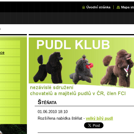
Úvodní stránka
Mapa st
a
ace
Š
TĚŇATA
01.06.2010 18:10
Rozšířena nabídka štěňat -
velký bílý pudl