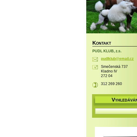
K
ONTAKT
PUDL KLUB, z.s.
pudlklub
@email.c
z
Smečenská 737
Kladno IV
272 04
312 269 260
V
YHLEDÁVÁN