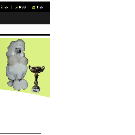
ránek
RSS
Tisk