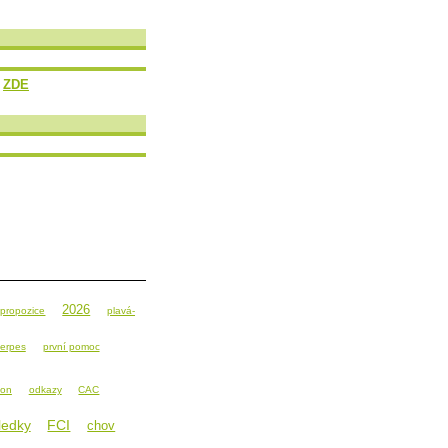
n
ZDE
2026
propozice
plavá-
erpes
první pomoc
ion
odkazy
CAC
ledky
FCI
chov