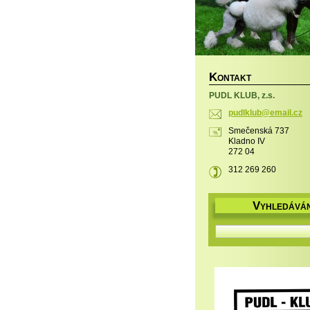
K
ONTAKT
PUDL KLUB, z.s.
pudlklub
@email.c
z
Smečenská 737
Kladno IV
272 04
312 269 260
V
YHLEDÁVÁN