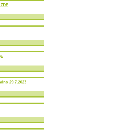
e ZDE
DE
adno 29.7.2023