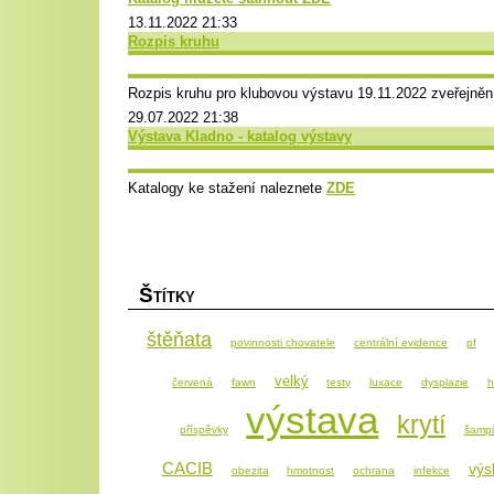
13.11.2022 21:33
Rozpis kruhu
Rozpis kruhu pro klubovou výstavu 19.11.2022 zveřejně
29.07.2022 21:38
Výstava Kladno - katalog výstavy
Katalogy ke stažení naleznete
ZDE
Š
TÍTKY
štěňata
povinnosti chovatele
centrální evidence
pf
velký
červená
fawn
testy
luxace
dysplazie
h
výstava
krytí
příspěvky
šamp
CACIB
výs
obezita
hmotnost
ochrana
infekce