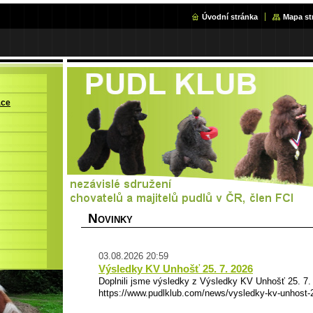
Úvodní stránka
Mapa st
ace
N
OVINKY
03.08.2026 20:59
Výsledky KV Unhošť 25. 7. 2026
Doplnili jsme výsledky z Výsledky KV Unhošť 25. 
https://www.pudlklub.com/news/vysledky-kv-unhost-