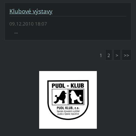
Klubové výstavy
09.12.2010 18:07
...
1
2
>
>>