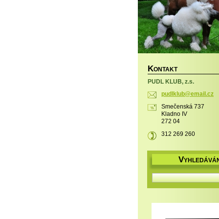
K
ONTAKT
PUDL KLUB, z.s.
pudlklub
@email.c
z
Smečenská 737
Kladno IV
272 04
312 269 260
V
YHLEDÁVÁN