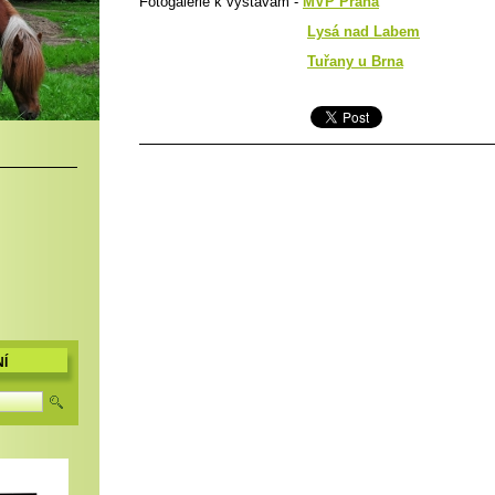
Fotogalerie k výstavám -
MVP Praha
Lysá nad Labem
Tuřany u Brna
Í