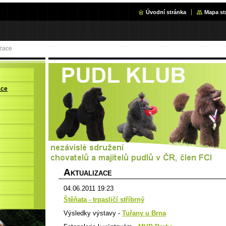
Úvodní stránka
Mapa st
izace
ace
A
KTUALIZACE
04.06.2011 19:23
Štěňata - trpasličí stříbrný
Výsledky výstavy -
Tuřany u Brna