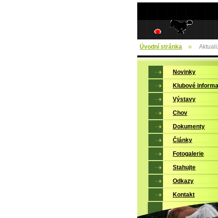
Úvodní stránka
Aktual
Novinky
Klubové inform
Výstavy
Chov
Dokumenty
Články
Fotogalerie
Stahujte
Odkazy
Kontakt