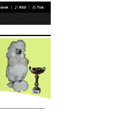
ránek
RSS
Tisk