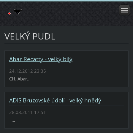
VELKÝ PUDL
Abar Recatty - velký bílý
24.12.2012 23:35
CH. Abar...
ADIS Bruzovské údolí - velký hnědý
28.03.2011 17:51
...