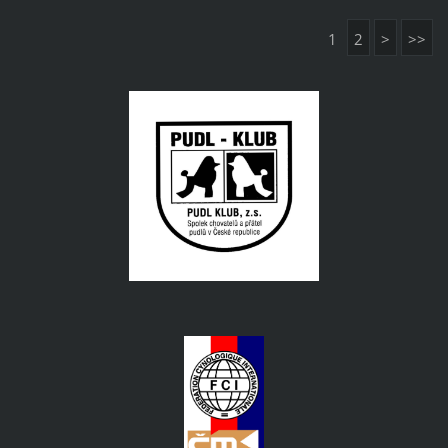
1
2
>
>>