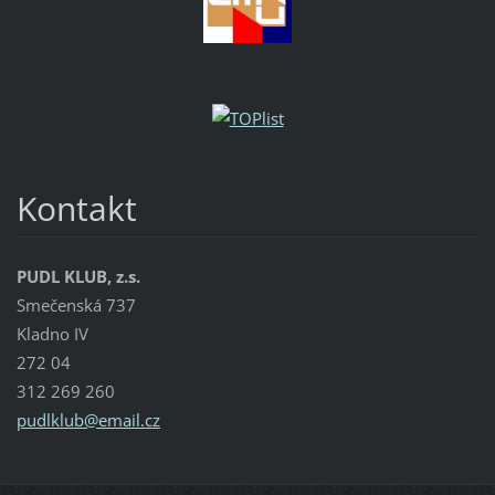
Kontakt
PUDL KLUB, z.s.
Smečenská 737
Kladno IV
272 04
312 269 260
pudlklub
@email.c
z