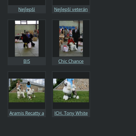
Nejlepší
Nejlepší veterán
fenaPudlklubu
Pudlklubu
BIS
Chic Chance
Yrtep - Dorost
Šampion PK, res
BIS Puppy
Aramis Recatty a
ICH. Tony White
ICH. Tony White
Envisan - ČKCH,
Envisan
nejlepší pes tříd