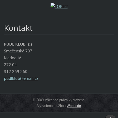
Kontakt
PUDL KLUB, z.s.
Smečenská 737
Kladno IV
272 04
312 269 260
pudlklub
@email.c
z
© 2009 Všechna práva vyhrazena.
Vytvořeno službou
Webnode