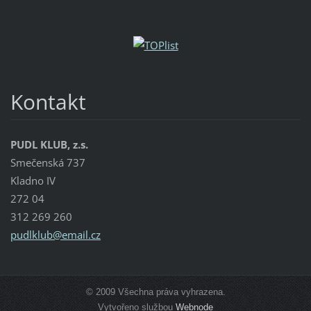
Kontakt
PUDL KLUB, z.s.
Smečenská 737
Kladno IV
272 04
312 269 260
pudlklub
@email.c
z
© 2009 Všechna práva vyhrazena.
Vytvořeno službou
Webnode