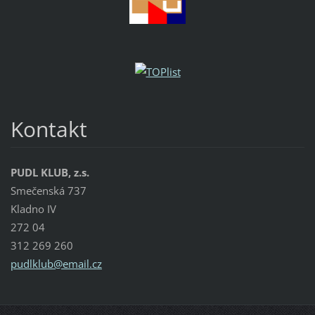
Kontakt
PUDL KLUB, z.s.
Smečenská 737
Kladno IV
272 04
312 269 260
pudlklub
@email.c
z